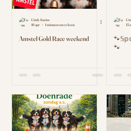
Cindy Kasius
Cin
16 apr
1 minuten om te lezen
15 
Amstel Gold Race weekend
🐾𝕊𝕡𝕠
🐾