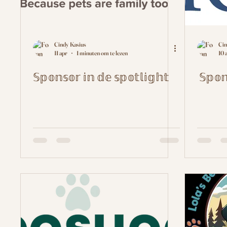
Cindy Kasius
Cin
11 apr
1 minuten om te lezen
10 
𝕊𝕡𝕠𝕟𝕤𝕠𝕣 𝕚𝕟 𝕕𝕖 𝕤𝕡𝕠𝕥𝕝𝕚𝕘𝕙𝕥
𝕊𝕡𝕠𝕟