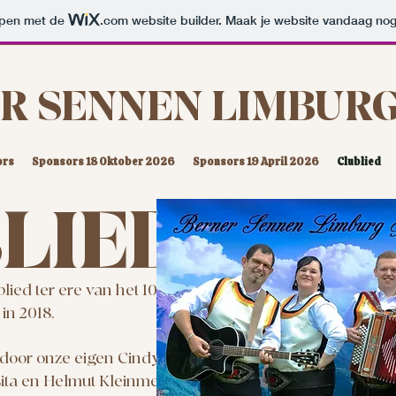
orpen met de
.com
website builder. Maak je website vandaag nog
R SENNEN LIMBUR
ors
Sponsors 18 Oktober 2026
Sponsors 19 April 2026
Clublied
LIED
lied ter ere van het 10jarig
in 2018.
 door onze eigen Cindy
ita en Helmut Kleinmenting