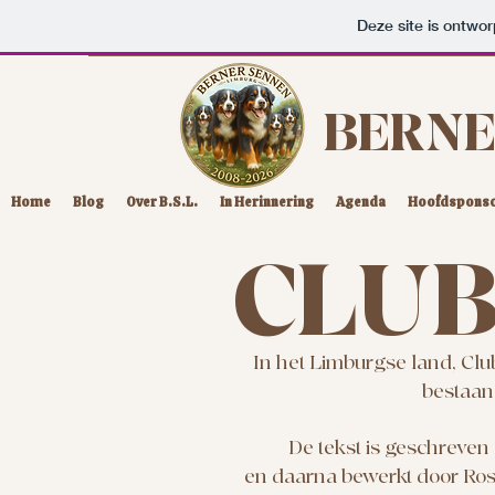
Deze site is ontw
BERNE
Home
Blog
Over B.S.L.
In Herinnering
Agenda
Hoofdspons
CLUB
In het Limburgse land, Club
bestaan 
De tekst is geschreven
en daarna bewerkt door Ros