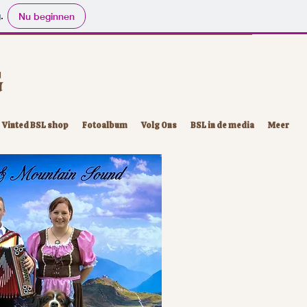
.
Nu beginnen
G
Vinted BSL shop
Fotoalbum
Volg Ons
BSL in de media
Meer