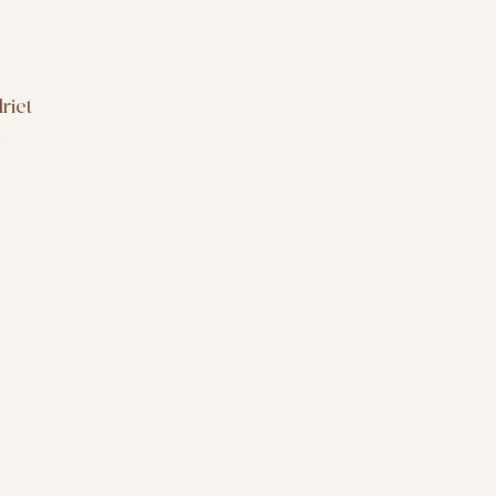
riet
d