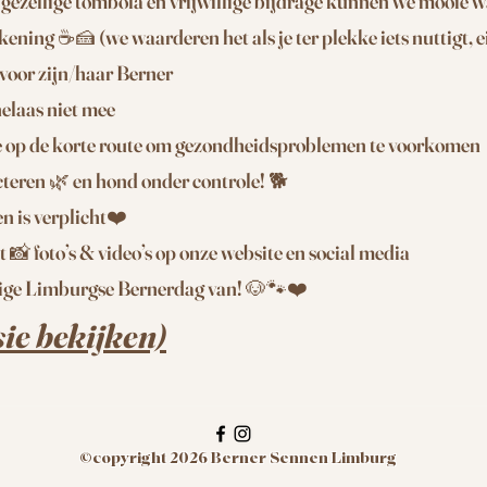
gezellige tombola en vrijwillige bijdrage kunnen we mooie w
kening ☕🍰 (we waarderen het als je ter plekke iets nuttigt, 
 voor zijn/haar Berner
elaas niet mee
ee op de korte route om gezondheidsproblemen te voorkomen
teren 🌿 en hond onder controle! 🐕
n is verplicht❤️
📸 foto’s & video’s op onze website en social media
lige Limburgse Bernerdag van! 🐶🐾❤️
sie bekijken)
©copyright 2026 Berner Sennen Limburg