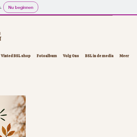
.
Nu beginnen
G
Vinted BSL shop
Fotoalbum
Volg Ons
BSL in de media
Meer