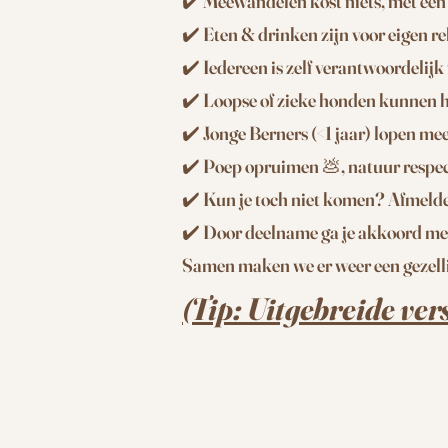
✔️ Meewandelen kost niets, met een 
✔️ Eten & drinken zijn voor eigen re
✔️ Iedereen is zelf verantwoordelijk
✔️ Loopse of zieke honden kunnen h
✔️ Jonge Berners (<1 jaar) lopen m
✔️ Poep opruimen 💩, natuur respec
✔️ Kun je toch niet komen? Afmelde
✔️ Door deelname ga je akkoord met 
Samen maken we er weer een gezel
(Tip: Uitgebreide ver