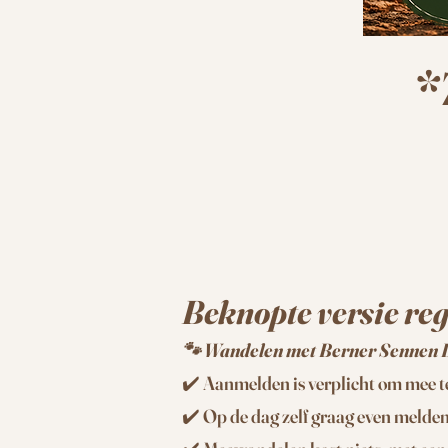
*
Beknopte versie re
🐾 Wandelen met Berner Sennen L
✔️ Aanmelden is verplicht om mee 
✔️ Op de dag zelf graag even melden