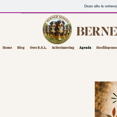
Deze site is ontw
BERNE
Home
Blog
Over B.S.L.
In Herinnering
Agenda
Hoofdspons