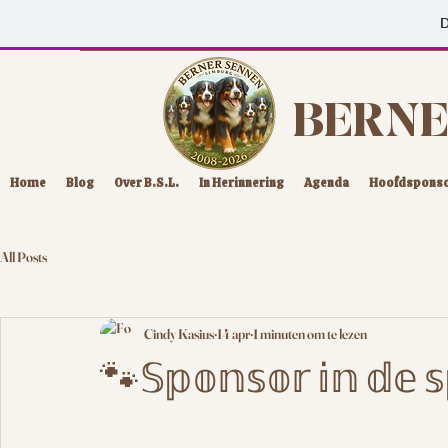
D
BERNE
Home
Blog
Over B.S.L.
In Herinnering
Agenda
Hoofdspons
All Posts
Cindy Kasius
14 apr
1 minuten om te lezen
🐾𝕊𝕡𝕠𝕟𝕤𝕠𝕣 𝕚𝕟 𝕕𝕖 𝕤