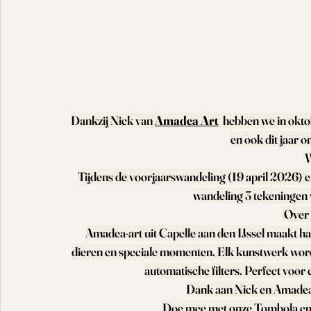
Dankzij Nick van 
Amadea Art
  hebben we in okt
en ook dit jaar o
 
Tijdens de voorjaarswandeling (19 april 2026) 
wandeling 3 tekeningen v
 Over
Amadea‑art uit Capelle aan den IJssel maakt 
dieren en speciale momenten. Elk kunstwerk wor
automatische filters. Perfect voor
Dank aan Nick en Amadea‑
Doe mee met onze Tombola en w