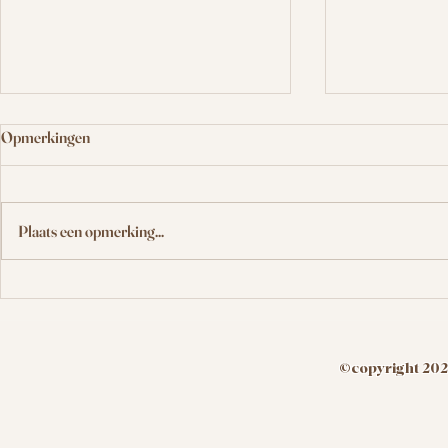
Opmerkingen
Plaats een opmerking...
Amstel Gold Race weekend
🐾𝕊𝕡𝕠𝕟𝕤𝕠𝕣 
🐾
©copyright 20